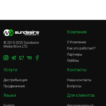
и
—
Промо и реклама релизов
н
я
а
в
м
Компания
т
д
О Компании
© 2013-2025 Sundesire
и
Media Worx LTD
Как это работает?
т
в
Партнеры
н
Лейблы
и
п
Услуги
Контакты
л
д
Дистрибьюция
Наши контакты
с
Продвижение
Вопросы
а
э
Языки
Для клиентов
т
English
Авторизоваться